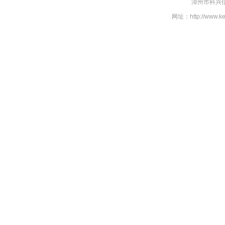
漳州市科兴信
网址：http://www.k