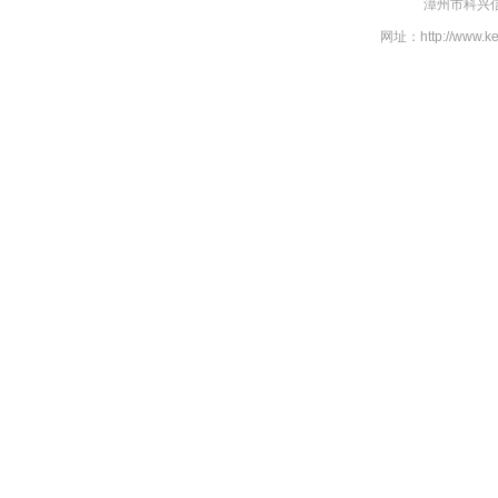
漳州市科兴信
网址：http://www.k