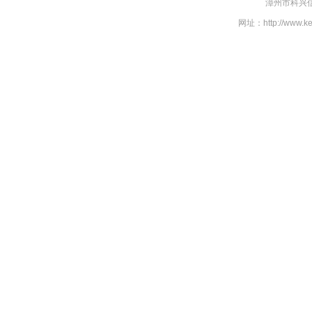
漳州市科兴信
网址：http://www.k