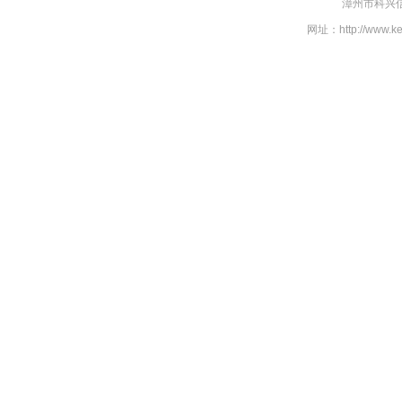
漳州市科兴信
网址：http://www.k