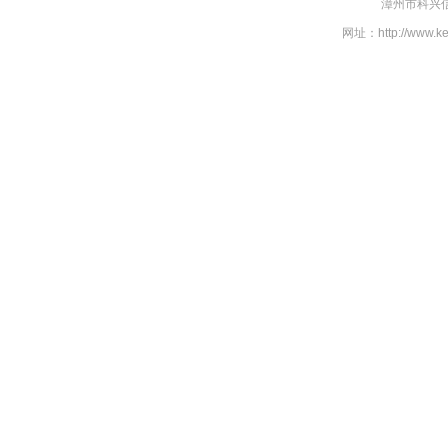
漳州市科兴信
网址：http://www.k