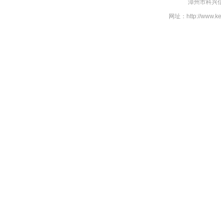
漳州市科兴信
网址：http://www.k