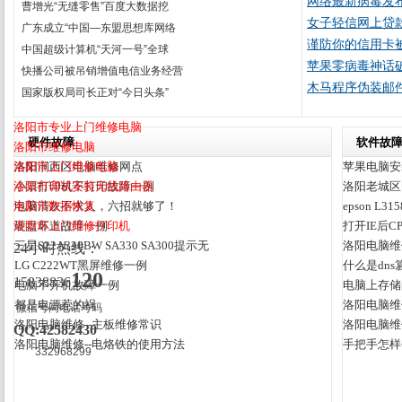
网络最新病毒发
曹增光“无缝零售”百度大数据挖
女子轻信网上贷
广东成立“中国—东盟思想库网络
谨防你的信用卡
中国超级计算机“天河一号”全球
苹果零病毒神话破灭 
快播公司被吊销增值电信业务经营
木马程序伪装邮
国家版权局司长正对“今日头条”
洛阳市专业上门维修电脑
硬件故障
软件故
洛阳市维修电脑
洛阳市上门维修电脑
洛阳涧西区电脑维修网点
苹果电脑安
洛阳市调试安装无线路由器
小票打印机不打印故障一例
洛阳老城区
洛阳市数据恢复
电脑清灰不求人，六招就够了！
epson 
洛阳市上门维修打印机
硬盘坏道故障一例
打开IE后C
三星S22A330BW SA330 SA300提示无
洛阳电脑维
24小时热线：
LG C222WT黑屏维修一例
什么是dns
120
15838836
电脑不开机故障一例
电脑上存储
都是电源惹的祸
洛阳电脑维
微信号同电话号码
洛阳电脑维修--主板维修常识
洛阳电脑维
QQ:42582430
洛阳电脑维修--电烙铁的使用方法
手把手怎样
332968299