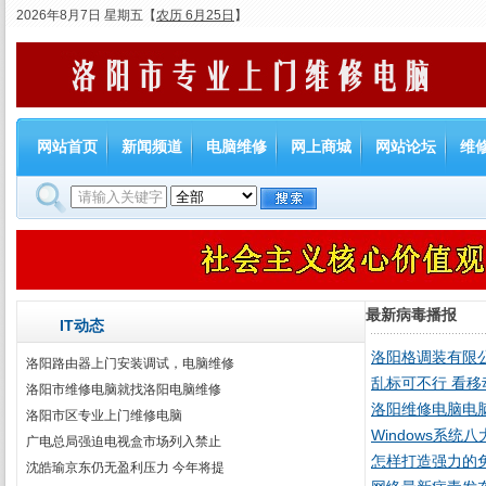
2026年8月7日 星期五
【
农历 6月25日
】
网站首页
新闻频道
电脑维修
网上商城
网站论坛
维
最新病毒播报
IT动态
洛阳格调装有限
洛阳路由器上门安装调试，电脑维修
乱标可不行 看
洛阳市维修电脑就找洛阳电脑维修
洛阳维修电脑电
洛阳市区专业上门维修电脑
Windows系统
广电总局强迫电视盒市场列入禁止
怎样打造强力的
沈皓瑜京东仍无盈利压力 今年将提