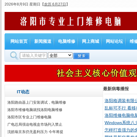
2026年8月9日 星期日
【
农历 6月27日
】
网站首页
新闻频道
电脑维修
网上商城
网站论坛
维
最新病毒播报
IT动态
洛阳格调装有限
洛阳路由器上门安装调试，电脑维修
乱标可不行 看
洛阳市维修电脑就找洛阳电脑维修
洛阳维修电脑电
洛阳市区专业上门维修电脑
Windows系统
广电总局强迫电视盒市场列入禁止
怎样打造强力的
沈皓瑜京东仍无盈利压力 今年将提