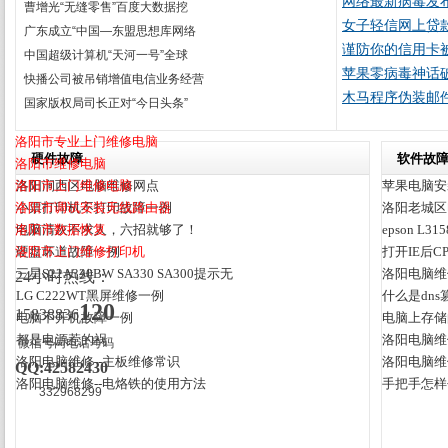
网络最新病毒发
曹增光“无缝零售”百度大数据挖
女子轻信网上贷
广东成立“中国—东盟思想库网络
谨防你的信用卡
中国超级计算机“天河一号”全球
苹果零病毒神话破灭 
快播公司被吊销增值电信业务经营
木马程序伪装邮
国家版权局司长正对“今日头条”
洛阳市专业上门维修电脑
硬件故障
软件故
洛阳市维修电脑
洛阳市上门维修电脑
洛阳涧西区电脑维修网点
苹果电脑安
洛阳市调试安装无线路由器
小票打印机不打印故障一例
洛阳老城区
洛阳市数据恢复
电脑清灰不求人，六招就够了！
epson 
洛阳市上门维修打印机
硬盘坏道故障一例
打开IE后C
三星S22A330BW SA330 SA300提示无
洛阳电脑维
24小时热线：
LG C222WT黑屏维修一例
什么是dns
120
15838836
电脑不开机故障一例
电脑上存储
都是电源惹的祸
洛阳电脑维
微信号同电话号码
洛阳电脑维修--主板维修常识
洛阳电脑维
QQ:42582430
洛阳电脑维修--电烙铁的使用方法
手把手怎样
332968299