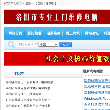
2026年8月10日 星期一
【
农历 6月28日
】
网站首页
新闻频道
电脑维修
网上商城
网站论坛
维
最新病毒播报
IT动态
洛阳格调装有限
洛阳路由器上门安装调试，电脑维修
乱标可不行 看
洛阳市维修电脑就找洛阳电脑维修
洛阳维修电脑电
洛阳市区专业上门维修电脑
Windows系统
广电总局强迫电视盒市场列入禁止
怎样打造强力的
沈皓瑜京东仍无盈利压力 今年将提