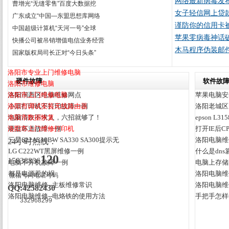
网络最新病毒发
曹增光“无缝零售”百度大数据挖
女子轻信网上贷
广东成立“中国—东盟思想库网络
谨防你的信用卡
中国超级计算机“天河一号”全球
苹果零病毒神话破灭 
快播公司被吊销增值电信业务经营
木马程序伪装邮
国家版权局司长正对“今日头条”
洛阳市专业上门维修电脑
硬件故障
软件故
洛阳市维修电脑
洛阳市上门维修电脑
洛阳涧西区电脑维修网点
苹果电脑安
洛阳市调试安装无线路由器
小票打印机不打印故障一例
洛阳老城区
洛阳市数据恢复
电脑清灰不求人，六招就够了！
epson 
洛阳市上门维修打印机
硬盘坏道故障一例
打开IE后C
三星S22A330BW SA330 SA300提示无
洛阳电脑维
24小时热线：
LG C222WT黑屏维修一例
什么是dns
120
15838836
电脑不开机故障一例
电脑上存储
都是电源惹的祸
洛阳电脑维
微信号同电话号码
洛阳电脑维修--主板维修常识
洛阳电脑维
QQ:42582430
洛阳电脑维修--电烙铁的使用方法
手把手怎样
332968299