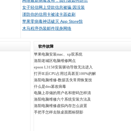
网络最新病毒发布，我们该如何防范
女子轻信网上贷款信息被骗 因没装
谨防你的信用卡被读卡器盗刷
苹果零病毒神话破灭 App Store惊
木马程序伪装邮件现身网络
软件故障
苹果电脑安装mac、xp双系统
洛阳老城区电脑维修网点
epson L3158安装驱动导致无法进入
打开IE后CPU占用过高甚至100%的解
洛阳电脑维修-数据丢失常用恢复技
什么是dns篡改病毒
电脑上存储的用户名和密码怎样清
洛阳电脑维修六个系统安装方法及
洛阳电脑维修虚拟内存怎么设置
手把手怎样去除桌面图标阴影