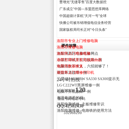
曹增光“无缝零售”百度大数据挖
广东成立“中国—东盟思想库网络
中国超级计算机“天河一号”全球
快播公司被吊销增值电信业务经营
国家版权局司长正对“今日头条”
洛阳市专业上门维修电脑
硬件故障
洛阳市维修电脑
洛阳市上门维修电脑
洛阳涧西区电脑维修网点
洛阳市调试安装无线路由器
小票打印机不打印故障一例
洛阳市数据恢复
电脑清灰不求人，六招就够了！
洛阳市上门维修打印机
硬盘坏道故障一例
三星S22A330BW SA330 SA300提示无
24小时热线：
LG C222WT黑屏维修一例
120
15838836
电脑不开机故障一例
都是电源惹的祸
微信号同电话号码
洛阳电脑维修--主板维修常识
QQ:42582430
洛阳电脑维修--电烙铁的使用方法
332968299