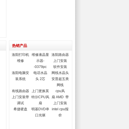
热销产品
洛阳打印机
维修液晶显
洛阳路由器
维修
示器-
上门安装
-0379pc
软件安装
洛阳电脑安
电话水晶
网线水晶头
装系统
头 2芯
安普超五类
网线
有线路由器
上门更换英
cpu风
上门安装带
特尔CPU风
扇 AMD 带
调试
扇
上门安装
希捷硬盘
明基DVD串
intel cpu报
口光驱
价