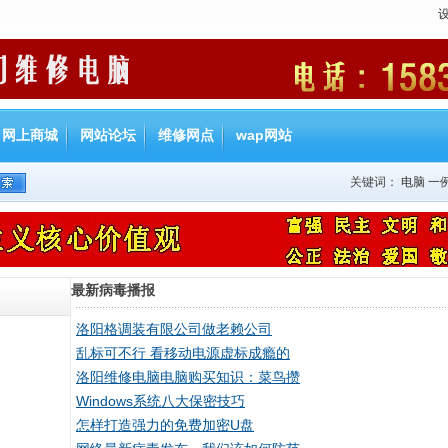
网上商城
网站论坛
维修网点
wap网站
关键词：
电脑
一
最新病毒播报
洛阳格调装有限公司做老赖公司
乱标可不行 看移动电源虚标成瘾的
洛阳维修电脑电脑购买知识：菜鸟攒
Windows系统八大保密技巧
怎样打造强力的免费加密U盘